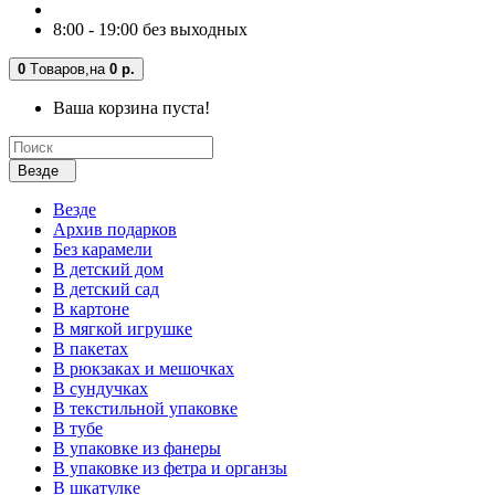
8:00 - 19:00 без выходных
0
Tоваров,
на
0 р.
Ваша корзина пуста!
Везде
Везде
Архив подарков
Без карамели
В детский дом
В детский сад
В картоне
В мягкой игрушке
В пакетах
В рюкзаках и мешочках
В сундучках
В текстильной упаковке
В тубе
В упаковке из фанеры
В упаковке из фетра и органзы
В шкатулке