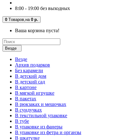
8:00 - 19:00 без выходных
0
Tоваров,
на
0 р.
Ваша корзина пуста!
Везде
Везде
Архив подарков
Без карамели
В детский дом
В детский сад
В картоне
В мягкой игрушке
В пакетах
В рюкзаках и мешочках
В сундучках
В текстильной упаковке
В тубе
В упаковке из фанеры
В упаковке из фетра и органзы
В шкатулке