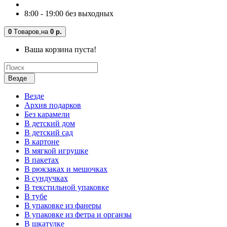
8:00 - 19:00 без выходных
0
Tоваров,
на
0 р.
Ваша корзина пуста!
Везде
Везде
Архив подарков
Без карамели
В детский дом
В детский сад
В картоне
В мягкой игрушке
В пакетах
В рюкзаках и мешочках
В сундучках
В текстильной упаковке
В тубе
В упаковке из фанеры
В упаковке из фетра и органзы
В шкатулке