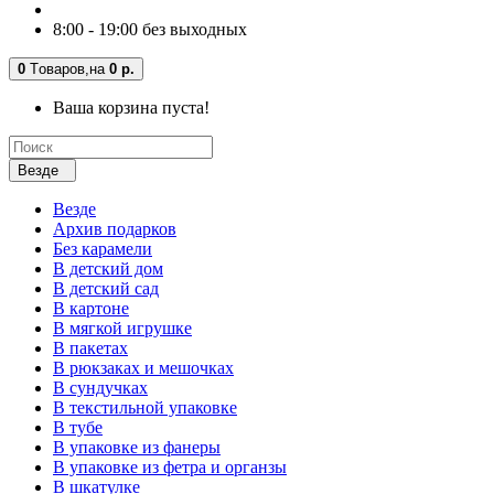
8:00 - 19:00 без выходных
0
Tоваров,
на
0 р.
Ваша корзина пуста!
Везде
Везде
Архив подарков
Без карамели
В детский дом
В детский сад
В картоне
В мягкой игрушке
В пакетах
В рюкзаках и мешочках
В сундучках
В текстильной упаковке
В тубе
В упаковке из фанеры
В упаковке из фетра и органзы
В шкатулке