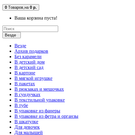
0
Tоваров,
на
0 р.
Ваша корзина пуста!
Везде
Везде
Архив подарков
Без карамели
В детский дом
В детский сад
В картоне
В мягкой игрушке
В пакетах
В рюкзаках и мешочках
В сундучках
В текстильной упаковке
В тубе
В упаковке из фанеры
В упаковке из фетра и органзы
В шкатулке
Для девочек
Для малышей