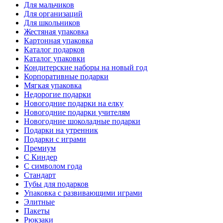
Для мальчиков
Для организаций
Для школьников
Жестяная упаковка
Картонная упаковка
Каталог подарков
Каталог упаковки
Кондитерские наборы на новый год
Корпоративные подарки
Мягкая упаковка
Недорогие подарки
Новогодние подарки на елку
Новогодние подарки учителям
Новогодние шоколадные подарки
Подарки на утренник
Подарки с играми
Премиум
С Киндер
С символом года
Стандарт
Тубы для подарков
Упаковка с развивающими играми
Элитные
Пакеты
Рюкзаки