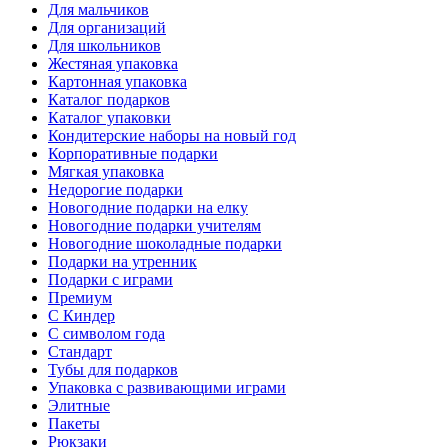
Для мальчиков
Для организаций
Для школьников
Жестяная упаковка
Картонная упаковка
Каталог подарков
Каталог упаковки
Кондитерские наборы на новый год
Корпоративные подарки
Мягкая упаковка
Недорогие подарки
Новогодние подарки на елку
Новогодние подарки учителям
Новогодние шоколадные подарки
Подарки на утренник
Подарки с играми
Премиум
С Киндер
С символом года
Стандарт
Тубы для подарков
Упаковка с развивающими играми
Элитные
Пакеты
Рюкзаки