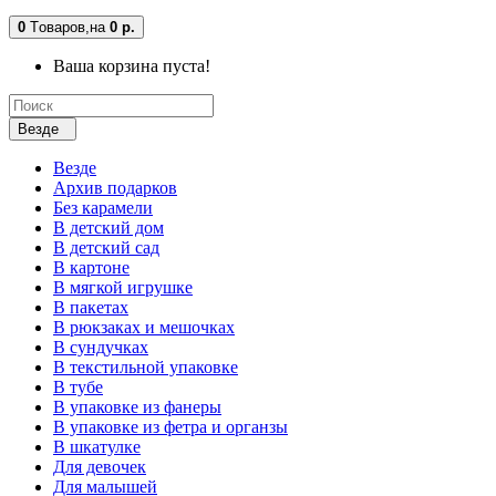
0
Tоваров,
на
0 р.
Ваша корзина пуста!
Везде
Везде
Архив подарков
Без карамели
В детский дом
В детский сад
В картоне
В мягкой игрушке
В пакетах
В рюкзаках и мешочках
В сундучках
В текстильной упаковке
В тубе
В упаковке из фанеры
В упаковке из фетра и органзы
В шкатулке
Для девочек
Для малышей