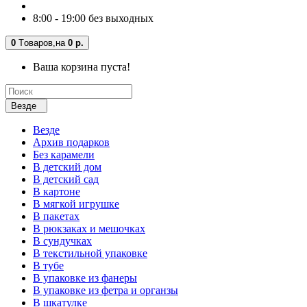
8:00 - 19:00 без выходных
0
Tоваров,
на
0 р.
Ваша корзина пуста!
Везде
Везде
Архив подарков
Без карамели
В детский дом
В детский сад
В картоне
В мягкой игрушке
В пакетах
В рюкзаках и мешочках
В сундучках
В текстильной упаковке
В тубе
В упаковке из фанеры
В упаковке из фетра и органзы
В шкатулке