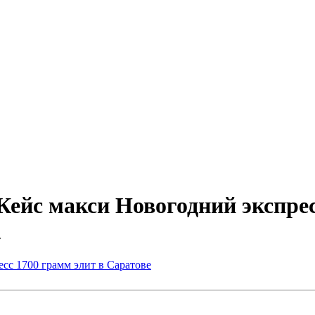
ейс макси Новогодний экспрес
т