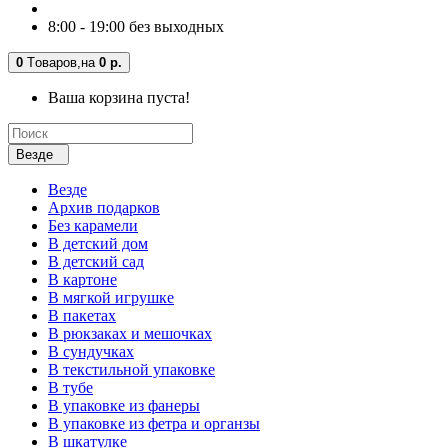
8:00 - 19:00 без выходных
0
Tоваров,
на
0 р.
Ваша корзина пуста!
Везде
Везде
Архив подарков
Без карамели
В детский дом
В детский сад
В картоне
В мягкой игрушке
В пакетах
В рюкзаках и мешочках
В сундучках
В текстильной упаковке
В тубе
В упаковке из фанеры
В упаковке из фетра и органзы
В шкатулке