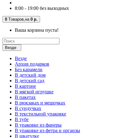
8:00 - 19:00 без выходных
0
Tоваров,
на
0 р.
Ваша корзина пуста!
Везде
Везде
Архив подарков
Без карамели
В детский дом
В детский сад
В картоне
В мягкой игрушке
В пакетах
В рюкзаках и мешочках
В сундучках
В текстильной упаковке
В тубе
В упаковке из фанеры
В упаковке из фетра и органзы
В шкатулке