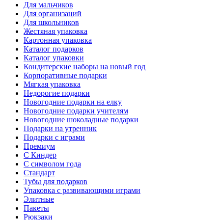
Для мальчиков
Для организаций
Для школьников
Жестяная упаковка
Картонная упаковка
Каталог подарков
Каталог упаковки
Кондитерские наборы на новый год
Корпоративные подарки
Мягкая упаковка
Недорогие подарки
Новогодние подарки на елку
Новогодние подарки учителям
Новогодние шоколадные подарки
Подарки на утренник
Подарки с играми
Премиум
С Киндер
С символом года
Стандарт
Тубы для подарков
Упаковка с развивающими играми
Элитные
Пакеты
Рюкзаки