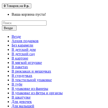
0
Tоваров,
на
0 р.
Ваша корзина пуста!
Везде
Везде
Архив подарков
Без карамели
В детский дом
В детский сад
В картоне
В мягкой игрушке
В пакетах
В рюкзаках и мешочках
В сундучках
В текстильной упаковке
В тубе
В упаковке из фанеры
В упаковке из фетра и органзы
В шкатулке
Для девочек
Для малышей