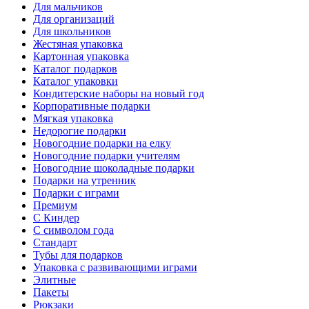
Для мальчиков
Для организаций
Для школьников
Жестяная упаковка
Картонная упаковка
Каталог подарков
Каталог упаковки
Кондитерские наборы на новый год
Корпоративные подарки
Мягкая упаковка
Недорогие подарки
Новогодние подарки на елку
Новогодние подарки учителям
Новогодние шоколадные подарки
Подарки на утренник
Подарки с играми
Премиум
С Киндер
С символом года
Стандарт
Тубы для подарков
Упаковка с развивающими играми
Элитные
Пакеты
Рюкзаки