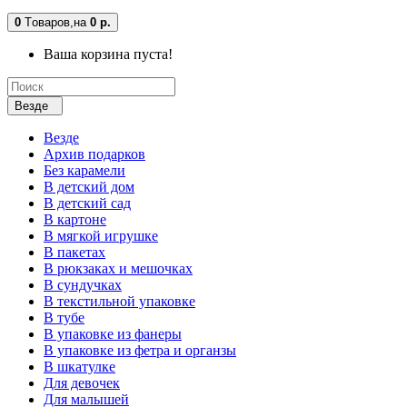
0
Tоваров,
на
0 р.
Ваша корзина пуста!
Везде
Везде
Архив подарков
Без карамели
В детский дом
В детский сад
В картоне
В мягкой игрушке
В пакетах
В рюкзаках и мешочках
В сундучках
В текстильной упаковке
В тубе
В упаковке из фанеры
В упаковке из фетра и органзы
В шкатулке
Для девочек
Для малышей