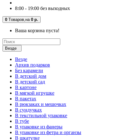
8:00 - 19:00 без выходных
0
Tоваров,
на
0 р.
Ваша корзина пуста!
Везде
Везде
Архив подарков
Без карамели
В детский дом
В детский сад
В картоне
В мягкой игрушке
В пакетах
В рюкзаках и мешочках
В сундучках
В текстильной упаковке
В тубе
В упаковке из фанеры
В упаковке из фетра и органзы
В шкатулке