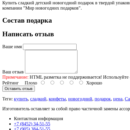
Купить сладкий детский новогодний подарок в твердой упаков
компании "Мир новогодних подарков".
Состав подарка
Написать отзыв
Ваше имя
Ваш отзыв
Примечание:
HTML разметка не поддерживается! Используйте 
Рейтинг
Плохо
Хорошо
Оставить отзыв
Теги:
купить
,
сладкий
,
конфеты
,
новогодний
,
подарок
,
цена
,
Са
Изготовитель оставляет за собой право частичной замены ассо
Контактная информация
+7 (8452) 34-51-55
+7 (905) 384-51-55