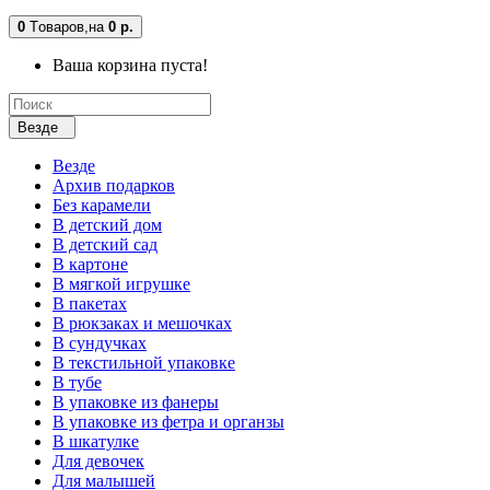
0
Tоваров,
на
0 р.
Ваша корзина пуста!
Везде
Везде
Архив подарков
Без карамели
В детский дом
В детский сад
В картоне
В мягкой игрушке
В пакетах
В рюкзаках и мешочках
В сундучках
В текстильной упаковке
В тубе
В упаковке из фанеры
В упаковке из фетра и органзы
В шкатулке
Для девочек
Для малышей