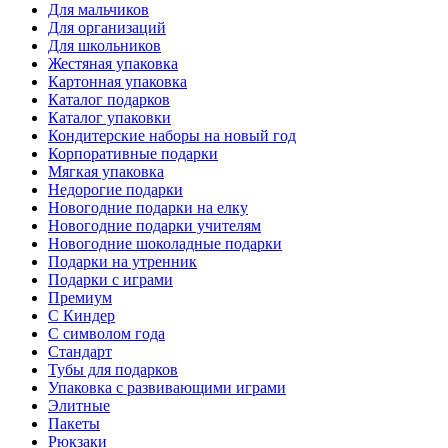
Для мальчиков
Для организаций
Для школьников
Жестяная упаковка
Картонная упаковка
Каталог подарков
Каталог упаковки
Кондитерские наборы на новый год
Корпоративные подарки
Мягкая упаковка
Недорогие подарки
Новогодние подарки на елку
Новогодние подарки учителям
Новогодние шоколадные подарки
Подарки на утренник
Подарки с играми
Премиум
С Киндер
С символом года
Стандарт
Тубы для подарков
Упаковка с развивающими играми
Элитные
Пакеты
Рюкзаки