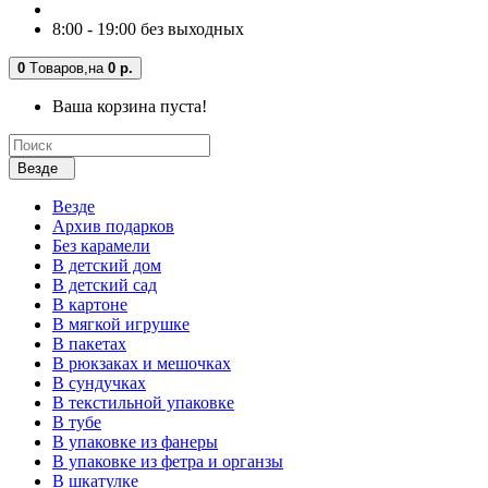
8:00 - 19:00 без выходных
0
Tоваров,
на
0 р.
Ваша корзина пуста!
Везде
Везде
Архив подарков
Без карамели
В детский дом
В детский сад
В картоне
В мягкой игрушке
В пакетах
В рюкзаках и мешочках
В сундучках
В текстильной упаковке
В тубе
В упаковке из фанеры
В упаковке из фетра и органзы
В шкатулке