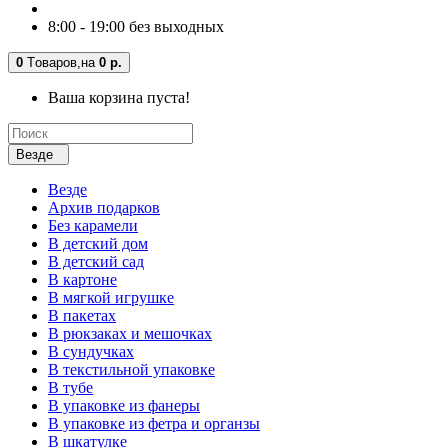
8:00 - 19:00 без выходных
0
Tоваров,
на
0 р.
Ваша корзина пуста!
Везде
Везде
Архив подарков
Без карамели
В детский дом
В детский сад
В картоне
В мягкой игрушке
В пакетах
В рюкзаках и мешочках
В сундучках
В текстильной упаковке
В тубе
В упаковке из фанеры
В упаковке из фетра и органзы
В шкатулке