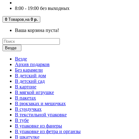
8:00 - 19:00 без выходных
0
Tоваров,
на
0 р.
Ваша корзина пуста!
Везде
Везде
Архив подарков
Без карамели
В детский дом
В детский сад
В картоне
В мягкой игрушке
В пакетах
В рюкзаках и мешочках
В сундучках
В текстильной упаковке
В тубе
В упаковке из фанеры
В упаковке из фетра и органзы
В шкатулке