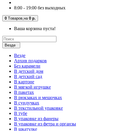
8:00 - 19:00 без выходных
0
Tоваров,
на
0 р.
Ваша корзина пуста!
Везде
Везде
Архив подарков
Без карамели
В детский дом
В детский сад
В картоне
В мягкой игрушке
В пакетах
В рюкзаках и мешочках
В сундучках
В текстильной упаковке
В тубе
В упаковке из фанеры
В упаковке из фетра и органзы
В шкатулке