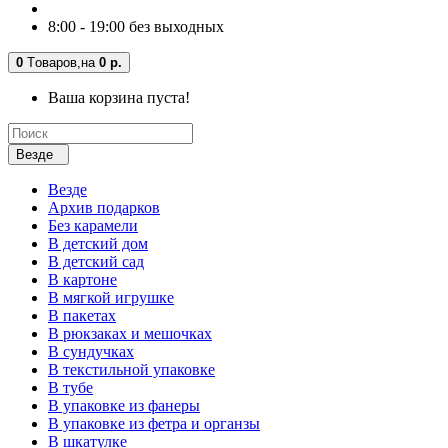
8:00 - 19:00 без выходных
0
Tоваров,
на
0 р.
Ваша корзина пуста!
Везде
Везде
Архив подарков
Без карамели
В детский дом
В детский сад
В картоне
В мягкой игрушке
В пакетах
В рюкзаках и мешочках
В сундучках
В текстильной упаковке
В тубе
В упаковке из фанеры
В упаковке из фетра и органзы
В шкатулке