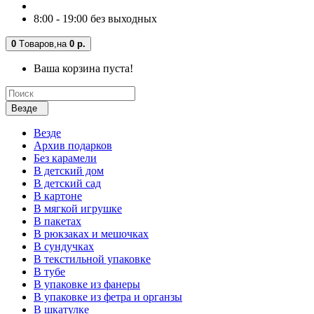
8:00 - 19:00 без выходных
0
Tоваров,
на
0 р.
Ваша корзина пуста!
Везде
Везде
Архив подарков
Без карамели
В детский дом
В детский сад
В картоне
В мягкой игрушке
В пакетах
В рюкзаках и мешочках
В сундучках
В текстильной упаковке
В тубе
В упаковке из фанеры
В упаковке из фетра и органзы
В шкатулке