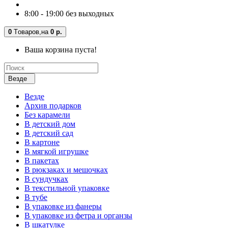
8:00 - 19:00 без выходных
0
Tоваров,
на
0 р.
Ваша корзина пуста!
Везде
Везде
Архив подарков
Без карамели
В детский дом
В детский сад
В картоне
В мягкой игрушке
В пакетах
В рюкзаках и мешочках
В сундучках
В текстильной упаковке
В тубе
В упаковке из фанеры
В упаковке из фетра и органзы
В шкатулке