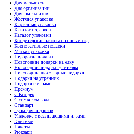
Для мальчиков
Для организаций
Для школьников
Жестяная упаковка
Картонная упаковка
Каталог подарков
Каталог упаковки
Кондитерские наборы на новый год
Корпоративные подарки
Мягкая упаковка
Недорогие подарки
Новогодние подарки на елку
Новогодние подарки учителям
Новогодние шоколадные подарки
Подарки на утренник
Подарки с играми
Премиум
С Киндер
С символом года
Стандарт
Тубы для подарков
Упаковка с развивающими играми
Элитные
Пакеты
Рюкзаки