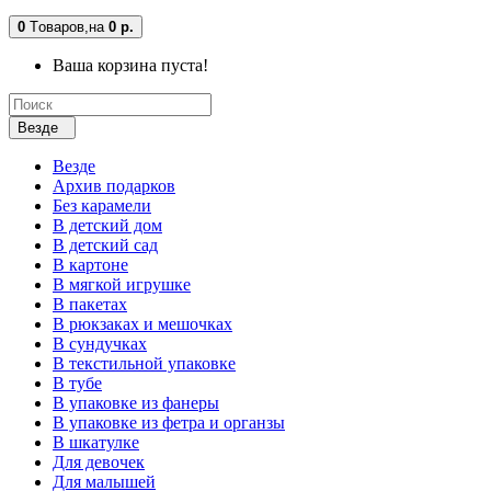
0
Tоваров,
на
0 р.
Ваша корзина пуста!
Везде
Везде
Архив подарков
Без карамели
В детский дом
В детский сад
В картоне
В мягкой игрушке
В пакетах
В рюкзаках и мешочках
В сундучках
В текстильной упаковке
В тубе
В упаковке из фанеры
В упаковке из фетра и органзы
В шкатулке
Для девочек
Для малышей