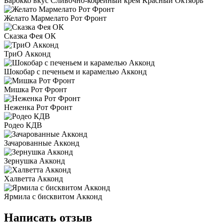
Барокко вкус Сливочно-кофейный крем Красный Октябрь
Желато Мармелато Рот Фронт
Сказка Фея ОК
ТриО Акконд
Шокобар с печеньем и карамелью Акконд
Мишка Рот Фронт
Неженка Рот Фронт
Родео КДВ
Зачарованные Акконд
Зернушка Акконд
Халветта Акконд
Ярмила с бисквитом Акконд
Написать отзыв