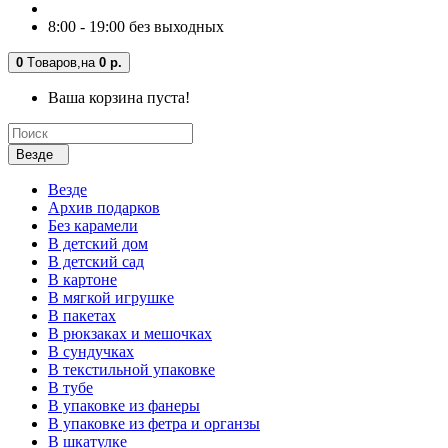
8:00 - 19:00 без выходных
0
Tоваров,
на
0 р.
Ваша корзина пуста!
Везде
Везде
Архив подарков
Без карамели
В детский дом
В детский сад
В картоне
В мягкой игрушке
В пакетах
В рюкзаках и мешочках
В сундучках
В текстильной упаковке
В тубе
В упаковке из фанеры
В упаковке из фетра и органзы
В шкатулке