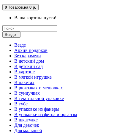
0
Tоваров,
на
0 р.
Ваша корзина пуста!
Везде
Везде
Архив подарков
Без карамели
В детский дом
В детский сад
В картоне
В мягкой игрушке
В пакетах
В рюкзаках и мешочках
В сундучках
В текстильной упаковке
В тубе
В упаковке из фанеры
В упаковке из фетра и органзы
В шкатулке
Для девочек
Для малышей