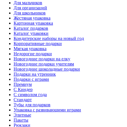
Для мальчиков
Для организаций
Для школьников
Жестяная упаковка
Картонная упаковка
Каталог подарков
Каталог упаковки
Кондитерские наборы на новый год
Корпоративные подарки
Мягкая упаковка
Недорогие подарки
Новогодние подарки на елку
Новогодние подарки учителям
Новогодние шоколадные подарки
Подарки на утренник
Подарки с играми
Премиум
С Киндер
С символом года
Стандарт
Тубы для подарков
Упаковка с развивающими играми
Элитные
Пакеты
Рюкзаки