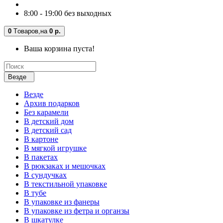
8:00 - 19:00 без выходных
0
Tоваров,
на
0 р.
Ваша корзина пуста!
Везде
Везде
Архив подарков
Без карамели
В детский дом
В детский сад
В картоне
В мягкой игрушке
В пакетах
В рюкзаках и мешочках
В сундучках
В текстильной упаковке
В тубе
В упаковке из фанеры
В упаковке из фетра и органзы
В шкатулке