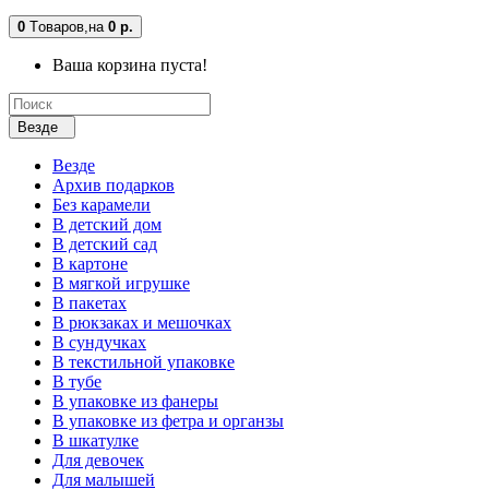
0
Tоваров,
на
0 р.
Ваша корзина пуста!
Везде
Везде
Архив подарков
Без карамели
В детский дом
В детский сад
В картоне
В мягкой игрушке
В пакетах
В рюкзаках и мешочках
В сундучках
В текстильной упаковке
В тубе
В упаковке из фанеры
В упаковке из фетра и органзы
В шкатулке
Для девочек
Для малышей