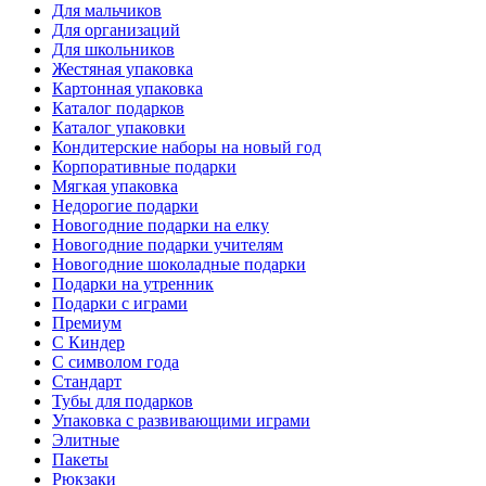
Для мальчиков
Для организаций
Для школьников
Жестяная упаковка
Картонная упаковка
Каталог подарков
Каталог упаковки
Кондитерские наборы на новый год
Корпоративные подарки
Мягкая упаковка
Недорогие подарки
Новогодние подарки на елку
Новогодние подарки учителям
Новогодние шоколадные подарки
Подарки на утренник
Подарки с играми
Премиум
С Киндер
С символом года
Стандарт
Тубы для подарков
Упаковка с развивающими играми
Элитные
Пакеты
Рюкзаки