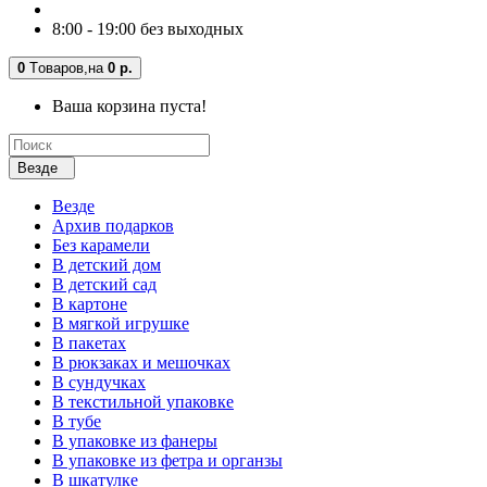
8:00 - 19:00 без выходных
0
Tоваров,
на
0 р.
Ваша корзина пуста!
Везде
Везде
Архив подарков
Без карамели
В детский дом
В детский сад
В картоне
В мягкой игрушке
В пакетах
В рюкзаках и мешочках
В сундучках
В текстильной упаковке
В тубе
В упаковке из фанеры
В упаковке из фетра и органзы
В шкатулке