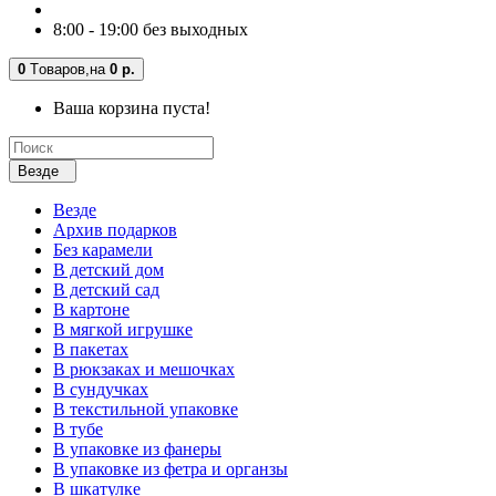
8:00 - 19:00 без выходных
0
Tоваров,
на
0 р.
Ваша корзина пуста!
Везде
Везде
Архив подарков
Без карамели
В детский дом
В детский сад
В картоне
В мягкой игрушке
В пакетах
В рюкзаках и мешочках
В сундучках
В текстильной упаковке
В тубе
В упаковке из фанеры
В упаковке из фетра и органзы
В шкатулке