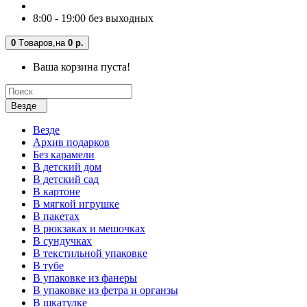
8:00 - 19:00 без выходных
0
Tоваров,
на
0 р.
Ваша корзина пуста!
Везде
Везде
Архив подарков
Без карамели
В детский дом
В детский сад
В картоне
В мягкой игрушке
В пакетах
В рюкзаках и мешочках
В сундучках
В текстильной упаковке
В тубе
В упаковке из фанеры
В упаковке из фетра и органзы
В шкатулке