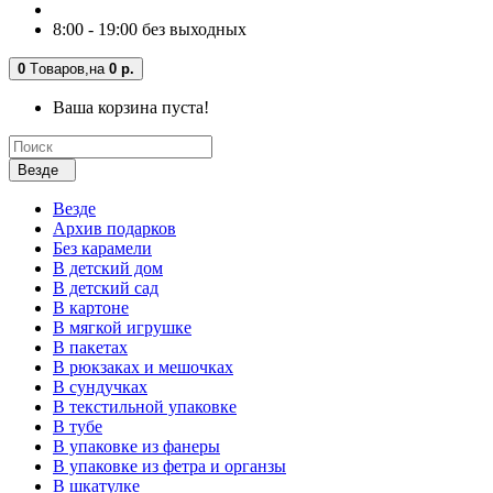
8:00 - 19:00 без выходных
0
Tоваров,
на
0 р.
Ваша корзина пуста!
Везде
Везде
Архив подарков
Без карамели
В детский дом
В детский сад
В картоне
В мягкой игрушке
В пакетах
В рюкзаках и мешочках
В сундучках
В текстильной упаковке
В тубе
В упаковке из фанеры
В упаковке из фетра и органзы
В шкатулке