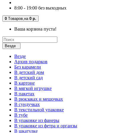
8:00 - 19:00 без выходных
0
Tоваров,
на
0 р.
Ваша корзина пуста!
Везде
Везде
Архив подарков
Без карамели
В детский дом
В детский сад
В картоне
В мягкой игрушке
В пакетах
В рюкзаках и мешочках
В сундучках
В текстильной упаковке
В тубе
В упаковке из фанеры
В упаковке из фетра и органзы
В шкатулке