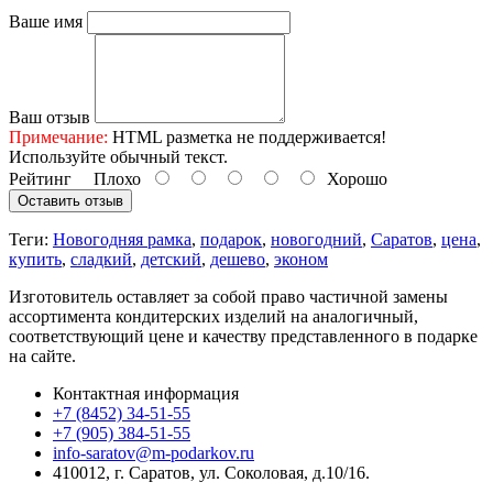
Ваше имя
Ваш отзыв
Примечание:
HTML разметка не поддерживается!
Используйте обычный текст.
Рейтинг
Плохо
Хорошо
Оставить отзыв
Теги:
Новогодняя рамка
,
подарок
,
новогодний
,
Саратов
,
цена
,
купить
,
сладкий
,
детский
,
дешево
,
эконом
Изготовитель оставляет за собой право частичной замены
ассортимента кондитерских изделий на аналогичный,
соответствующий цене и качеству представленного в подарке
на сайте.
Контактная информация
+7 (8452) 34-51-55
+7 (905) 384-51-55
info-saratov@m-podarkov.ru
410012, г. Саратов, ул. Соколовая, д.10/16.