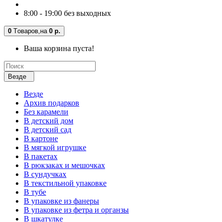
8:00 - 19:00 без выходных
0
Tоваров,
на
0 р.
Ваша корзина пуста!
Везде
Везде
Архив подарков
Без карамели
В детский дом
В детский сад
В картоне
В мягкой игрушке
В пакетах
В рюкзаках и мешочках
В сундучках
В текстильной упаковке
В тубе
В упаковке из фанеры
В упаковке из фетра и органзы
В шкатулке