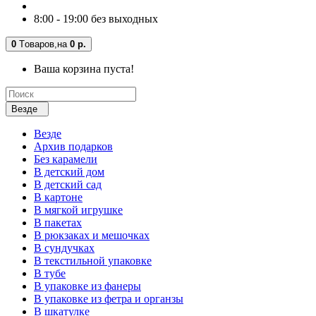
8:00 - 19:00 без выходных
0
Tоваров,
на
0 р.
Ваша корзина пуста!
Везде
Везде
Архив подарков
Без карамели
В детский дом
В детский сад
В картоне
В мягкой игрушке
В пакетах
В рюкзаках и мешочках
В сундучках
В текстильной упаковке
В тубе
В упаковке из фанеры
В упаковке из фетра и органзы
В шкатулке