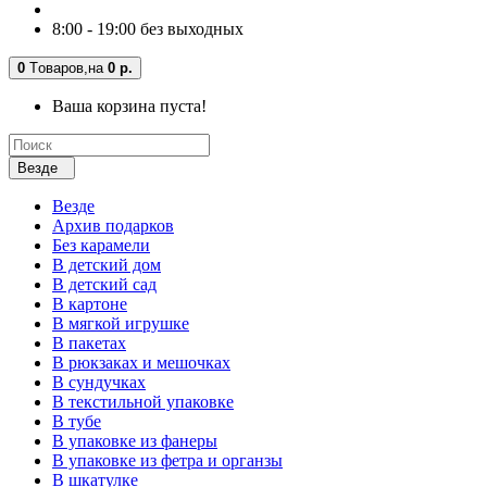
8:00 - 19:00 без выходных
0
Tоваров,
на
0 р.
Ваша корзина пуста!
Везде
Везде
Архив подарков
Без карамели
В детский дом
В детский сад
В картоне
В мягкой игрушке
В пакетах
В рюкзаках и мешочках
В сундучках
В текстильной упаковке
В тубе
В упаковке из фанеры
В упаковке из фетра и органзы
В шкатулке