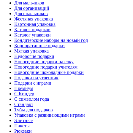
Для мальчиков
Для организаций
Для школьников
Жестяная упаковка
Картонная упаковка
Каталог подарков
Каталог упаковки
Кондитерские наборы на новый год
Корпоративные подарки
Мягкая упаковка
Недорогие подарки
Новогодние подарки на елку
Новогодние подарки учителям
Новогодние шоколадные подарки
Подарки на утренник
Подарки с играми
Премиум
С Киндер
С символом года
Стандарт
Тубы для подарков
Упаковка с развивающими играми
Элитные
Пакеты
Рюкзаки