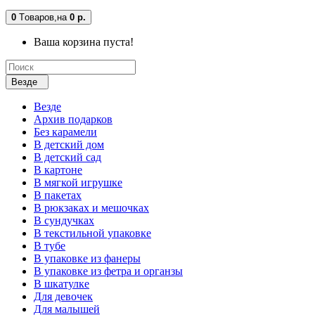
0
Tоваров,
на
0 р.
Ваша корзина пуста!
Везде
Везде
Архив подарков
Без карамели
В детский дом
В детский сад
В картоне
В мягкой игрушке
В пакетах
В рюкзаках и мешочках
В сундучках
В текстильной упаковке
В тубе
В упаковке из фанеры
В упаковке из фетра и органзы
В шкатулке
Для девочек
Для малышей