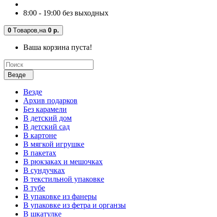
8:00 - 19:00 без выходных
0
Tоваров,
на
0 р.
Ваша корзина пуста!
Везде
Везде
Архив подарков
Без карамели
В детский дом
В детский сад
В картоне
В мягкой игрушке
В пакетах
В рюкзаках и мешочках
В сундучках
В текстильной упаковке
В тубе
В упаковке из фанеры
В упаковке из фетра и органзы
В шкатулке