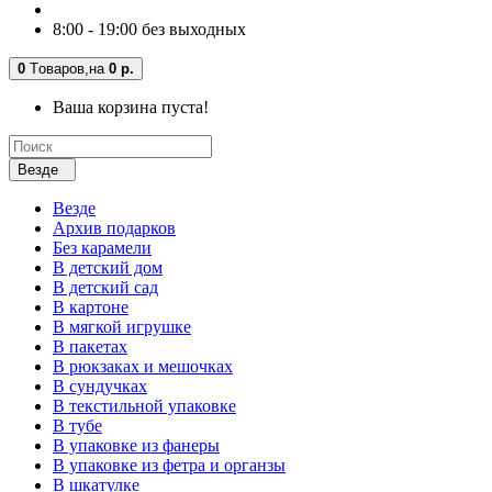
8:00 - 19:00 без выходных
0
Tоваров,
на
0 р.
Ваша корзина пуста!
Везде
Везде
Архив подарков
Без карамели
В детский дом
В детский сад
В картоне
В мягкой игрушке
В пакетах
В рюкзаках и мешочках
В сундучках
В текстильной упаковке
В тубе
В упаковке из фанеры
В упаковке из фетра и органзы
В шкатулке