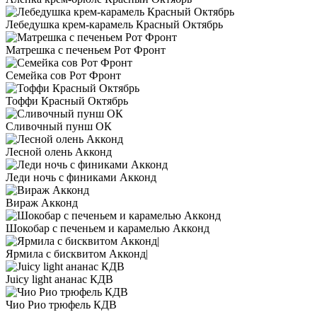
Лебедушка крем-карамель Красный Октябрь
Матрешка с печеньем Рот Фронт
Семейка сов Рот Фронт
Тоффи Красный Октябрь
Сливочный пунш ОК
Лесной олень Акконд
Леди ночь с финиками Акконд
Вираж Акконд
Шокобар с печеньем и карамелью Акконд
Ярмила с бисквитом Акконд|
Juicy light ананас КДВ
Чио Рио трюфель КДВ