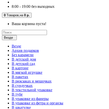
8:00 - 19:00 без выходных
0
Tоваров,
на
0 р.
Ваша корзина пуста!
Везде
Везде
Архив подарков
Без карамели
В детский дом
В детский сад
В картоне
В мягкой игрушке
В пакетах
В рюкзаках и мешочках
В сундучках
В текстильной упаковке
В тубе
В упаковке из фанеры
В упаковке из фетра и органзы
В шкатулке