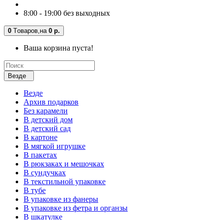
8:00 - 19:00 без выходных
0
Tоваров,
на
0 р.
Ваша корзина пуста!
Везде
Везде
Архив подарков
Без карамели
В детский дом
В детский сад
В картоне
В мягкой игрушке
В пакетах
В рюкзаках и мешочках
В сундучках
В текстильной упаковке
В тубе
В упаковке из фанеры
В упаковке из фетра и органзы
В шкатулке