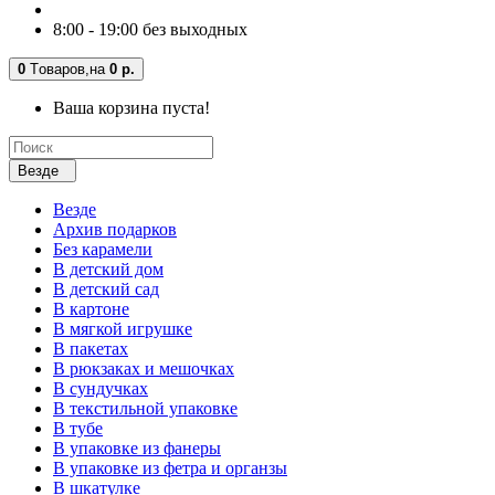
8:00 - 19:00 без выходных
0
Tоваров,
на
0 р.
Ваша корзина пуста!
Везде
Везде
Архив подарков
Без карамели
В детский дом
В детский сад
В картоне
В мягкой игрушке
В пакетах
В рюкзаках и мешочках
В сундучках
В текстильной упаковке
В тубе
В упаковке из фанеры
В упаковке из фетра и органзы
В шкатулке