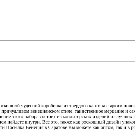
оскошной чудесной коробочке из твердого картона с ярким ново
 причудливом венецианском стиле, таинственное мерцание и само
нение этого набора состоит из кондитерских изделий от лучших
ием найдете внутри. Все это, также как роскошный дизайн упак
и Посылка Венеция в Саратове Вы можете как оптом, так и в ро