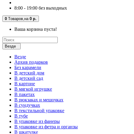
8:00 - 19:00 без выходных
0
Tоваров,
на
0 р.
Ваша корзина пуста!
Везде
Везде
Архив подарков
Без карамели
В детский дом
В детский сад
В картоне
В мягкой игрушке
В пакетах
В рюкзаках и мешочках
В сундучках
В текстильной упаковке
В тубе
В упаковке из фанеры
В упаковке из фетра и органзы
В шкатулке