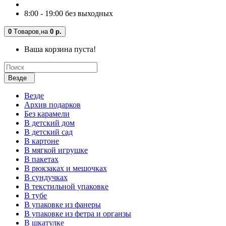
8:00 - 19:00 без выходных
0
Tоваров,
на
0 р.
Ваша корзина пуста!
Везде
Везде
Архив подарков
Без карамели
В детский дом
В детский сад
В картоне
В мягкой игрушке
В пакетах
В рюкзаках и мешочках
В сундучках
В текстильной упаковке
В тубе
В упаковке из фанеры
В упаковке из фетра и органзы
В шкатулке