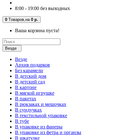
8:00 - 19:00 без выходных
0
Tоваров,
на
0 р.
Ваша корзина пуста!
Везде
Везде
Архив подарков
Без карамели
В детский дом
В детский сад
В картоне
В мягкой игрушке
В пакетах
В рюкзаках и мешочках
В сундучках
В текстильной упаковке
В тубе
В упаковке из фанеры
В упаковке из фетра и органзы
В шкатулке