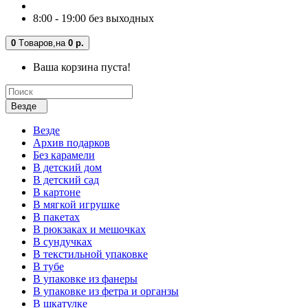
8:00 - 19:00 без выходных
0
Tоваров,
на
0 р.
Ваша корзина пуста!
Везде
Везде
Архив подарков
Без карамели
В детский дом
В детский сад
В картоне
В мягкой игрушке
В пакетах
В рюкзаках и мешочках
В сундучках
В текстильной упаковке
В тубе
В упаковке из фанеры
В упаковке из фетра и органзы
В шкатулке