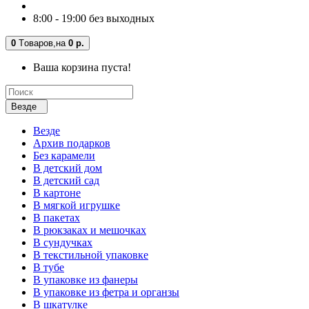
8:00 - 19:00 без выходных
0
Tоваров,
на
0 р.
Ваша корзина пуста!
Везде
Везде
Архив подарков
Без карамели
В детский дом
В детский сад
В картоне
В мягкой игрушке
В пакетах
В рюкзаках и мешочках
В сундучках
В текстильной упаковке
В тубе
В упаковке из фанеры
В упаковке из фетра и органзы
В шкатулке