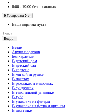
8:00 - 19:00 без выходных
0
Tоваров,
на
0 р.
Ваша корзина пуста!
Везде
Везде
Архив подарков
Без карамели
В детский дом
В детский сад
В картоне
В мягкой игрушке
В пакетах
В рюкзаках и мешочках
В сундучках
В текстильной упаковке
В тубе
В упаковке из фанеры
В упаковке из фетра и органзы
В шкатулке