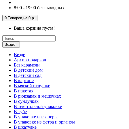
8:00 - 19:00 без выходных
0
Tоваров,
на
0 р.
Ваша корзина пуста!
Везде
Везде
Архив подарков
Без карамели
В детский дом
В детский сад
В картоне
В мягкой игрушке
В пакетах
В рюкзаках и мешочках
В сундучках
В текстильной упаковке
В тубе
В упаковке из фанеры
В упаковке из фетра и органзы
В шкатулке