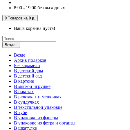
8:00 - 19:00 без выходных
0
Tоваров,
на
0 р.
Ваша корзина пуста!
Везде
Везде
Архив подарков
Без карамели
В детский дом
В детский сад
В картоне
В мягкой игрушке
В пакетах
В рюкзаках и мешочках
В сундучках
В текстильной упаковке
В тубе
В упаковке из фанеры
В упаковке из фетра и органзы
В шкатулке