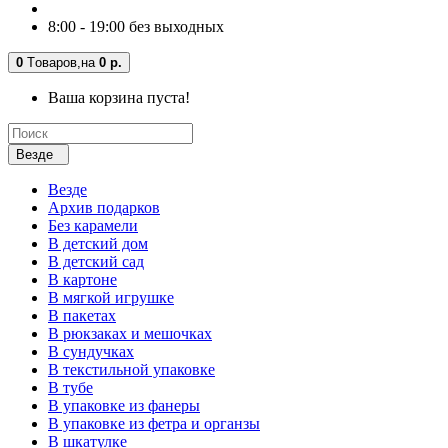
8:00 - 19:00 без выходных
0
Tоваров,
на
0 р.
Ваша корзина пуста!
Везде
Везде
Архив подарков
Без карамели
В детский дом
В детский сад
В картоне
В мягкой игрушке
В пакетах
В рюкзаках и мешочках
В сундучках
В текстильной упаковке
В тубе
В упаковке из фанеры
В упаковке из фетра и органзы
В шкатулке