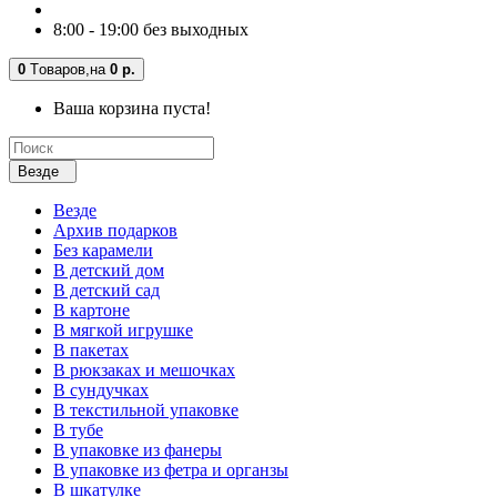
8:00 - 19:00 без выходных
0
Tоваров,
на
0 р.
Ваша корзина пуста!
Везде
Везде
Архив подарков
Без карамели
В детский дом
В детский сад
В картоне
В мягкой игрушке
В пакетах
В рюкзаках и мешочках
В сундучках
В текстильной упаковке
В тубе
В упаковке из фанеры
В упаковке из фетра и органзы
В шкатулке