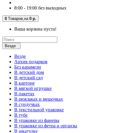
8:00 - 19:00 без выходных
0
Tоваров,
на
0 р.
Ваша корзина пуста!
Везде
Везде
Архив подарков
Без карамели
В детский дом
В детский сад
В картоне
В мягкой игрушке
В пакетах
В рюкзаках и мешочках
В сундучках
В текстильной упаковке
В тубе
В упаковке из фанеры
В упаковке из фетра и органзы
В шкатулке